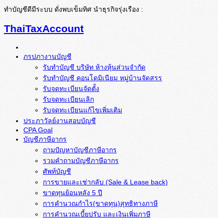
ทำบัญชีดีมีระบบ ดั่งพบเข็มทิศ นำธุรกิจรุ่งเรือง :
ThaiTaxAccount
ภรปภางานบัญชี
รับทำบัญชี บริษัท ห้างหุ้นส่วนจำกัด
รับทำบัญชี คอนโดมิเนียม หมู่บ้านจัดสรร
รับจดทะเบียนจัดตั้ง
รับจดทะเบียนเลิก
รับจดทะเบียนแก้ไขเพิ่มเติม
ประภาวัลย์งานสอบบัญชี
CPA Goal
บัญชีภาษีอากร
ถามปัญหาบัญชีภาษีอากร
รวมคำถามบัญชีภาษีอากร
ศัพท์บัญชี
การขายและเช่ากลับ (Sale & Lease back)
ขาดทุนย้อนหลัง 5 ปี
การคำนวณกำไร(ขาดทุน)สุทธิทางภาษี
การคำนวณเบี้ยปรับ และเงินเพิ่มภาษี