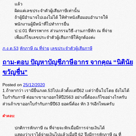
แล้ว
ผิดแค่เลขประจำตัวผู้เสียภาษีเท่านั้น
ถ้าผู้มีอำนาจไปเองไม่ได้ ให้ทำหนังสือมอบอำนาจให้
พนักงานผู้มีหน้าที่ไปทำการยื่น
ป.ป.01 ที่สรรพากร ส่วนกรรมวิธี-งานภาษีหัก ณ ที่จ่าย
เพื่อแก้ไขเลขประจำตัวผู้เสียภาษีให้ถูกต้องค่ะ
ภ.ง.ด.53
หักภาษี ณ ที่จ่าย
เลขประจำตัวผู้เสียภาษี
ถาม-ตอบ ปัญหาบัญชีภาษีอากร จากคุณ “นิตินัย
ขวัญชื่น”
Posted on
25/12/2020
1.ถ้าหากว่า เรามียื่นภงด.53ไปเเล้วตั้งเเต่
ปี62 เเต่ว่ายื่นไปโดย ยังไม่ได้
ใบกำกับภาษี ต่อมาเขามาออกให้ปี2563 อย่างนี้ต้องเเก้ไขอย่างไรครับ
ส่วนถ้าเขาออกใบกำกับภาษีปี63 ยอดนี่ต้อง หัก 3 %อีกไหมครับ
คำตอบ:
ปกติการหักภาษี ณ ที่จ่ายจะหักเมื่อมีการจ่ายเงินได้
แสดงว่าเราได้จ่ายเงินไปแล้วเมื่อปี 62 จึงมีการหักภาษี ณ ที่