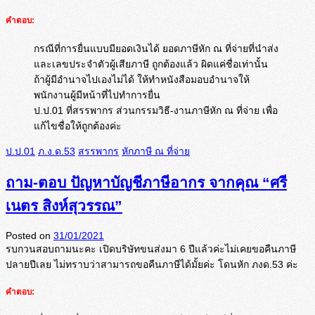
คำตอบ:
กรณีที่การยื่นแบบมียอดเงินได้ ยอดภาษีหัก ณ ที่จ่ายที่นำส่ง
และเลขประจำตัวผู้เสียภาษี ถูกต้องแล้ว ผิดแค่ชื่อเท่านั้น
ถ้าผู้มีอำนาจไปเองไม่ได้ ให้ทำหนังสือมอบอำนาจให้
พนักงานผู้มีหน้าที่ไปทำการยื่น
ป.ป.01 ที่สรรพากร ส่วนกรรมวิธี-งานภาษีหัก ณ ที่จ่าย เพื่อ
แก้ไขชื่อให้ถูกต้องค่ะ
ป.ป.01
ภ.ง.ด.53
สรรพากร
หักภาษี ณ ที่จ่าย
ถาม-ตอบ ปัญหาบัญชีภาษีอากร จากคุณ “ศรี
เนตร สิงห์สุวรรณ”
Posted on
31/01/2021
รบกวนสอบถามนะคะ เปิดบริษัทขนส่งมา 6 ปีแล้วค่ะไม่เคยขอคืนภาษี
ปลายปี
เลย ไม่ทราบว่าสามารถขอคืนภาษีได้มั้
ยค่ะ โดนหัก ภงด.53 ค่ะ
คำตอบ: