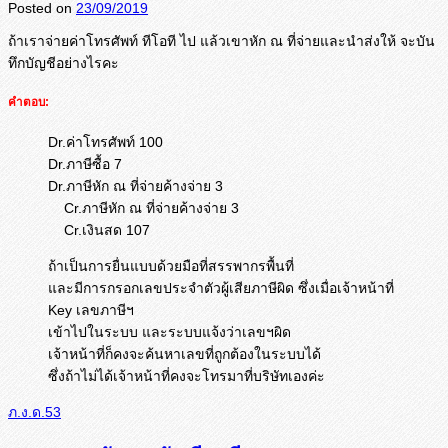
Posted on
23/09/2019
ถ้าเราจ่ายค่าโทรศัพท์ ทีโอที ไป แล้วเขาหัก ณ ที่จ่ายและนำส่งให้ จะบัน
ทึกบัญชีอย่างไรคะ
คำตอบ:
Dr.ค่าโทรศัพท์ 100
Dr.ภาษีซื้อ 7
Dr.ภาษีหัก ณ ที่จ่ายค้างจ่าย 3
Cr.ภาษีหัก ณ ที่จ่ายค้างจ่าย 3
Cr.เงินสด 107
ถ้าเป็นการยื่นแบบด้วยมือที่สรรพากรพื้นที่
และมีการกรอกเลขประจำตัวผู้เสียภาษีผิด ซึ่งเมื่อเจ้าหน้าที่
Key เลขภาษีฯ
เข้าไปในระบบ และระบบแจ้งว่าเลขฯผิด
เจ้าหน้าที่ก็คงจะค้นหาเลขที่ถูกต้องในระบบได้
ซึ่งถ้าไม่ได้เจ้าหน้าที่คงจะโทรมาที่บริษัทเองค่ะ
ภ.ง.ด.53