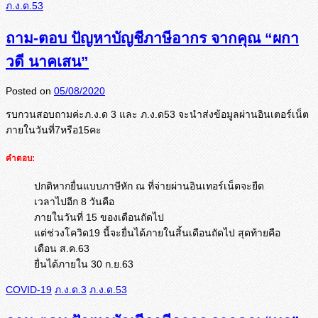
ภ.ง.ด.53
ถาม-ตอบ ปัญหาบัญชีภาษีอากร จากคุณ “ผกา
วดี นาคเสน”
Posted on
05/08/2020
รบกวนสอบถามค่ะภ.ง.ด 3 และ ภ.ง.ด53 จะนำส่งข้อมูลผ่านอินเตอร์เน็ต
ภายในวันที่7หรือ15คะ
คำตอบ:
ปกติหากยื่นแบบภาษีหัก ณ ที่จ่ายผ่านอินเทอร์เน็ตจะยืด
เวลาไปอีก 8 วันคือ
ภายในวันที่ 15 ของเดือนถัดไป
แต่ช่วงโควิด19 นี้จะยื่นได้ภายในสิ้นเดือนถัดไป สุดท้ายคือ
เดือน ส.ค.63
ยื่นได้ภายใน 30 ก.ย.63
COVID-19
ภ.ง.ด.3
ภ.ง.ด.53