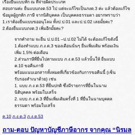
เรื่องยื่นแบบหัก ณ ที่จ่ายผิดประเภท
สอบถามค่ะ ยื่นแบบภงด.53 ไป แต่จะแก้ไขเป็นภงด.3 ค่ะ แล้วต้องแก้ไข
ข้อมูลผู้ถูกหัก ภาษี จากนิติบุคคล เป็นบุคคลธรรมดา อยากทราบว่า
1.เราต้องยื่นแบบขออนุโลม ทั้งป.ป.01 และป.ป.02 เลยมั้ยคะ?
2.ต้องยื่นแบบภงด.3 เพิ่มอีกมั้ยคะ?
จากคำถาม จะยื่น ป.ป.01 –ป.ป.02 ไม่ได้ จะต้องแก้ไขดังนี้
1.ต้องทำแบบ ภ.ง.ด.3 ของเดือนนั่นๆ ยื่นเพิ่มเติม พร้อมเงิน
เพิ่ม 1.5% ต่อเดือน
2.ส่วนภาษีที่ยื่นไปตามแบบ ภ.ง.ด.53 แล้วนั้นให้ ยื่นแบบ
ค.10 ขอคืนภาษี
พร้อมแนบเอกสารทั้งหมดที่เกี่ยวข้องกับการขอคืนนี้ (เซ็น
รับรองสำเนาด้วย) เช่น
1. แบบ ภ.ง.ด.53 ที่ยื่นปกติ ซึ่งมีรายการที่ยื่นในนาม
นิติบุคคล พร้อมใบเสร็จ
2. แบบ ภ.ง.ด.3 ที่ยื่นเพิ่มเติมครั้งที่ 1 ที่ยื่นในนามบุคคล
ธรรมดา พร้อมใบเสร็จ
ค.10
ภ.ง.ด.3
ภ.ง.ด.53
ถาม-ตอบ ปัญหาบัญชีภาษีอากร จากคุณ “นิรมล