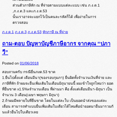
ส่วนตัวภาษีหัก ณ ที่จ่ายตามแบบแต่ละแบบ เช่น ภ.ง.ด.1
,ภ.ง.ด.3 และภ.ง.ด.53
นั้นเราอาจจะแยกไว้เป็นคนละรหัสก็ได้ เพื่อง่ายในการ
ตรวจสอบ
ภ.ง.ด.1
ภ.ง.ด.3
ภ.ง.ด.53
หักภาษี ณ ที่จ่าย
ถาม-ตอบ ปัญหาบัญชีภาษีอากร จากคุณ “ปภา
วี”
Posted on
01/06/2018
สอบถามครับ กรณียื่นภงด.53 ขาด
1.ยื่นไปตั้งแต่ เดือนมีนา(ของรอบกุมภา) ยื่นผิดทั้งจำนวนเงินที่จ่าย และ
ภาษีที่หัก ถ้าผมจะยื่นเพิ่มเติมในเดือนมิ
ถุนายนนี้ ผมเข้าใจถูกไหมว่า ยอด
ที่ยื่นขาด x1.5%xจำนวนเดือน ที่ผ่านมา คือ ตั้งแต่เดือนมีนา-มิถุนา เป็น
จำนวน 3 เดือน(เมษา พฤษภา มิถุนา)
2.ถ้าผมมีหลายใบที่ยื่นขาด โดยในแต่ละใบ เป็นยอดนำส่งของแต่ละ
เดือน สามารถทำแบบยื่นเพิ่มเติมใบเดี
ยวได้ไหมคือนำยอดมายื่นมารวมกั
นแล้วยื่นไปใบเดียวเลย