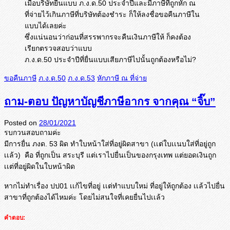
เมื่อบริษัทยื่นแบบ ภ.ง.ด.50 ประจำปีและมีภาษีที่ถูกหัก ณ
ที่จ่ายไว้เกินภาษีที่บริษัทต้องชำระ ก็ให้ลงชื่อขอคืนภาษีใน
แบบได้เลยค่ะ
ซึ่งแน่นอนว่าก่อนที่สรรพากรจะคืนเงินภาษีให้ ก็คงต้อง
เรียกตรวจสอบว่าแบบ
ภ.ง.ด.50 ประจำปีที่ยื่นแบบเสียภาษีไปนั้นถูกต้องหรือไม่?
ขอคืนภาษี
ภ.ง.ด.50
ภ.ง.ด.53
หักภาษี ณ ที่จ่าย
ถาม-ตอบ ปัญหาบัญชีภาษีอากร จากคุณ “จิ๊บ”
Posted on
28/01/2021
รบกวนสอบถามค่ะ
มีการยื่น ภงด. 53 ผิด ทำใบหน้าใส่ที่อยู่ผิดสาขา (เเต่ใบเเนบใส่ที่อยู่ถูก
เเล้ว)
คือ ที่ถูกเป็น สระบุรี แต่เราไปยื่นเป็นของกรุงเทพ แต่ยอดเงินถูก
เเต่ที่อยู่ผิดในใบหน้าผิด
หากไม่ทำเรื่อง ปป01 เเก้ไขที่อยู่ เเต่ทำแบบใหม่ ที่อยู่ให้ถูกต้อง เเล้วไปยื่น
สาขาที่ถูกต้องได้
ไหมค่ะ โดยไม่สนใจที่เคยยื่นไปเเล้ว
คำตอบ: