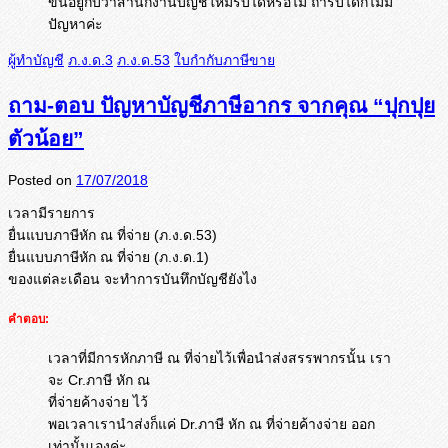
ขึ้นอยู่กับว่าสำนักงานบัญชีใหม่รับได้หรือไม่ ถ้ารับได้ก็ไม่มี
ปัญหาค่ะ
ผู้ทำบัญชี
ภ.ง.ด.3
ภ.ง.ด.53
ใบกำกับภาษีขาย
ถาม-ตอบ ปัญหาบัญชีภาษีอากร จากคุณ “ปุกปุย
ตัวน้อย”
Posted on
17/07/2018
เวลามีรายการ
ยื่นแบบภาษีหัก ณ ที่จ่าย (ภ.ง.ด.53)
ยื่นแบบภาษีหัก ณ ที่จ่าย (ภ.ง.ด.1)
ของแต่ละเดือน จะทำการบันทึกบัญชียังไง
คำตอบ:
เวลาที่มีการหักภาษี ณ ที่จ่ายไว้เพื่อนำส่งสรรพากรนั้น เรา
จะ Cr.ภาษี หัก ณ
ที่จ่ายค้างจ่าย ไว้
พอเวลาเรานำส่งก็แค่ Dr.ภาษี หัก ณ ที่จ่ายค้างจ่าย ออก
เท่านั้นเองค่ะ