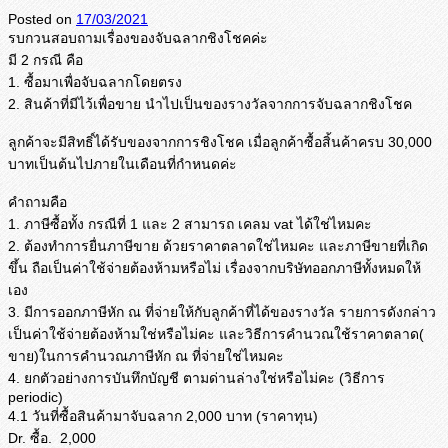
Posted on
17/03/2021
รบกวนสอบถามเรื่องของจับฉลากชิ
งโชคค่ะ
มี 2 กรณี คือ
1. ซื้อมาเพื่อจับฉลากโดยตรง
2. สินค้าที่มีไว้เพื่อขาย นำไปเป็นของรางวัลจากการจั
บฉลากชิงโชค
ลูกค้าจะมีสิทธิ์ได้รั
บของจากการชิงโชค เมื่อลูกค้าซื้อสิ้นค้าครบ 30,000
บาทเป็นต้นไปภายในเดือนที่
กำหนดค่ะ
คำถามคือ
1. ภาษีซื้อทั้ง กรณีที่ 1 และ 2 สามารถ เคลม vat ได้ใช่ไหมคะ
2. ต้องทำการยื่นภาษีขาย ด้วยราคาตลาดใช่ไหมคะ และภาษีขายที่เกิด
ขึ้น ถือเป็นค่าใช้จ่ายต้องห้ามหรื
อไม่ เรื่องจากบริษัทออกภาษีทั้
งหมดให้
เอง
3. มีการออกภาษีหัก ณ ที่จ่ายให้กับลูกค้าที่ได้
ของรางวัล รายการดังกล่าว
เป็นค่าใช้จ่ายต้
องห้ามใช่หรือไม่คะ และวิธีการคำนวณใช้ราคาตลาด(
ขาย)ในการคำนวณภาษีหัก ณ ที่จ่ายใช่ไหมคะ
4. ยกตัวอย่างการบันทึกบัญชี ตามด่านล่างใช่หรือไม่คะ (วิธีการ
periodic)
4.1 วันที่ซื้อสินค้ามาจับฉลาก 2,000 บาท (ราคาทุน)
Dr. ซื้อ. 2,000