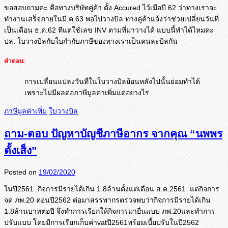
ขอสอบถามคะ คือทางบริษัทคู่ค้า ตั้ง Accured ไว้เมือปี 62 ว่าทางเราจะ
ทำงานเสร็จภายในมี.
ค.63 พอไปวางบิล ทางคู่ค้าแจ้งว่าช่วยเปลี่ยนวั
นที่
เป็นเดือน ธ.ค.62 ทีแต่ใช้เลข INV ตามที่มาวางได้ แบบนี้ทำได้ไหมคะ
ปล. ใบวางบิลกับใบกำกับภาษี
ของทางเราเป็นคนละบิลกัน
คำตอบ:
การเปลี่ยนแปลงวันที่ในใบวางบิลย้อนหลังไปนั้นย่อมทำได้
เพราะไม่มีผลต่อภาษีมูลค่าเพิ่มแต่อย่างไร
ภาษีมูลค่าเพิ่ม
ใบวางบิล
ถาม-ตอบ ปัญหาบัญชีภาษีอากร จากคุณ “นพพร
ตั้งเส็ง”
Posted on
19/02/2020
ในปี2561 กิจการมีรายได้เกิน 1.8ล้านตั้งแต่เดือน ส.ค.2561 แต่กิจการ
จด ภพ.20 ตอนปี2562 ต่อมาสรรพากรตรวจพบว่ากิจการมี
รายได้เกิน
1.8ล้านบาทต่อปี จึงทำการเรียกให้กิจการมายื่
นแบบ ภพ.20และทำการ
ปรับแบบ โดยมีการเรียกเก็บค่าvatปี
2561พร้อมเบี้ยปรับในปี2562