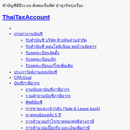
ทำบัญชีดีมีระบบ ดั่งพบเข็มทิศ นำธุรกิจรุ่งเรือง :
ThaiTaxAccount
ภรปภางานบัญชี
รับทำบัญชี บริษัท ห้างหุ้นส่วนจำกัด
รับทำบัญชี คอนโดมิเนียม หมู่บ้านจัดสรร
รับจดทะเบียนจัดตั้ง
รับจดทะเบียนเลิก
รับจดทะเบียนแก้ไขเพิ่มเติม
ประภาวัลย์งานสอบบัญชี
CPA Goal
บัญชีภาษีอากร
ถามปัญหาบัญชีภาษีอากร
รวมคำถามบัญชีภาษีอากร
ศัพท์บัญชี
การขายและเช่ากลับ (Sale & Lease back)
ขาดทุนย้อนหลัง 5 ปี
การคำนวณกำไร(ขาดทุน)สุทธิทางภาษี
การคำนวณเบี้ยปรับ และเงินเพิ่มภาษี