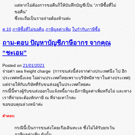
แต่หากไม่ต้องการขอคืนก็ให้บันทึกบัญชีเป็น “ภาษีซื้อที่ไม่
ขอคืน”
ซึ่งจะถือเป็นรายจ่ายต้องห้ามค่ะ
ค.10
ภาษีซื้อที่ไม่ขอคืน
ภาษีมูลค่าเพิ่ม
ใบกำกับภาษีซื้อ
ถาม-ตอบ ปัญหาบัญชีภาษีอากร จากคุณ
“ชะเอม”
Posted on
21/01/2021
จ่ายค่า sea freight charge (การขนส่งนี้ส่งจากต่างประเทศนึ
ง ไป อีก
ประเทศหนึ่งเลย ไม่ผ่านประเทศไทยเพราะบริษัทมี
สาขาในต่างประเทศ)
แต่จ่ายให้กับบริษัทที่รับขนส่
งอยู่ในประเทศไทยคะ
กรณี้นี้ทางผู้รับขนส่งออกใบแจ้
งหนี้มาจะมีภาษีมูลค่าเพิ่มหรื
อไม่ และทาง
เราที่จ่ายจะต้องหักภาษี ณ ที่จ่ายเทาไรคะ
ขอขอบคุณล่วงหน้าค่ะ
คำตอบ:
กรณีนี้เป็นการขนส่งโดยเรือเดินทะเล ซึ่งไม่ได้รับยกเว้น
ภาษีมูลค่าเพิ่ม ดังนั้น