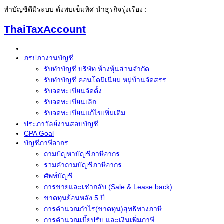
ทำบัญชีดีมีระบบ ดั่งพบเข็มทิศ นำธุรกิจรุ่งเรือง :
ThaiTaxAccount
ภรปภางานบัญชี
รับทำบัญชี บริษัท ห้างหุ้นส่วนจำกัด
รับทำบัญชี คอนโดมิเนียม หมู่บ้านจัดสรร
รับจดทะเบียนจัดตั้ง
รับจดทะเบียนเลิก
รับจดทะเบียนแก้ไขเพิ่มเติม
ประภาวัลย์งานสอบบัญชี
CPA Goal
บัญชีภาษีอากร
ถามปัญหาบัญชีภาษีอากร
รวมคำถามบัญชีภาษีอากร
ศัพท์บัญชี
การขายและเช่ากลับ (Sale & Lease back)
ขาดทุนย้อนหลัง 5 ปี
การคำนวณกำไร(ขาดทุน)สุทธิทางภาษี
การคำนวณเบี้ยปรับ และเงินเพิ่มภาษี