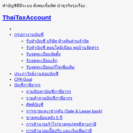
ทำบัญชีดีมีระบบ ดั่งพบเข็มทิศ นำธุรกิจรุ่งเรือง :
ThaiTaxAccount
ภรปภางานบัญชี
รับทำบัญชี บริษัท ห้างหุ้นส่วนจำกัด
รับทำบัญชี คอนโดมิเนียม หมู่บ้านจัดสรร
รับจดทะเบียนจัดตั้ง
รับจดทะเบียนเลิก
รับจดทะเบียนแก้ไขเพิ่มเติม
ประภาวัลย์งานสอบบัญชี
CPA Goal
บัญชีภาษีอากร
ถามปัญหาบัญชีภาษีอากร
รวมคำถามบัญชีภาษีอากร
ศัพท์บัญชี
การขายและเช่ากลับ (Sale & Lease back)
ขาดทุนย้อนหลัง 5 ปี
การคำนวณกำไร(ขาดทุน)สุทธิทางภาษี
การคำนวณเบี้ยปรับ และเงินเพิ่มภาษี