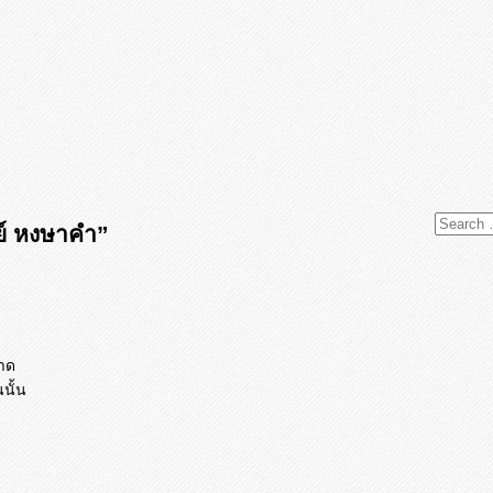
ย์ หงษาคำ”
ขาด
นั้น