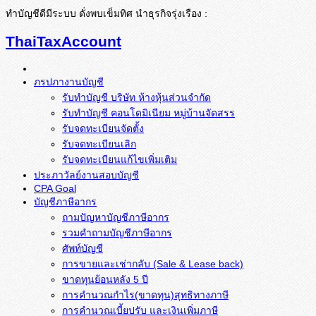
ทำบัญชีดีมีระบบ ดั่งพบเข็มทิศ นำธุรกิจรุ่งเรือง :
ThaiTaxAccount
ภรปภางานบัญชี
รับทำบัญชี บริษัท ห้างหุ้นส่วนจำกัด
รับทำบัญชี คอนโดมิเนียม หมู่บ้านจัดสรร
รับจดทะเบียนจัดตั้ง
รับจดทะเบียนเลิก
รับจดทะเบียนแก้ไขเพิ่มเติม
ประภาวัลย์งานสอบบัญชี
CPA Goal
บัญชีภาษีอากร
ถามปัญหาบัญชีภาษีอากร
รวมคำถามบัญชีภาษีอากร
ศัพท์บัญชี
การขายและเช่ากลับ (Sale & Lease back)
ขาดทุนย้อนหลัง 5 ปี
การคำนวณกำไร(ขาดทุน)สุทธิทางภาษี
การคำนวณเบี้ยปรับ และเงินเพิ่มภาษี