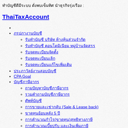
ทำบัญชีดีมีระบบ ดั่งพบเข็มทิศ นำธุรกิจรุ่งเรือง :
ThaiTaxAccount
ภรปภางานบัญชี
รับทำบัญชี บริษัท ห้างหุ้นส่วนจำกัด
รับทำบัญชี คอนโดมิเนียม หมู่บ้านจัดสรร
รับจดทะเบียนจัดตั้ง
รับจดทะเบียนเลิก
รับจดทะเบียนแก้ไขเพิ่มเติม
ประภาวัลย์งานสอบบัญชี
CPA Goal
บัญชีภาษีอากร
ถามปัญหาบัญชีภาษีอากร
รวมคำถามบัญชีภาษีอากร
ศัพท์บัญชี
การขายและเช่ากลับ (Sale & Lease back)
ขาดทุนย้อนหลัง 5 ปี
การคำนวณกำไร(ขาดทุน)สุทธิทางภาษี
การคำนวณเบี้ยปรับ และเงินเพิ่มภาษี