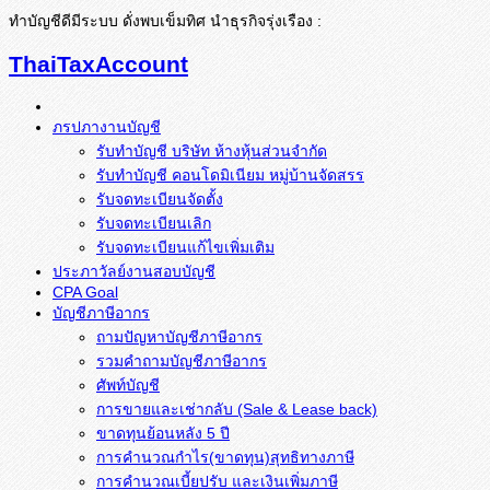
ทำบัญชีดีมีระบบ ดั่งพบเข็มทิศ นำธุรกิจรุ่งเรือง :
ThaiTaxAccount
ภรปภางานบัญชี
รับทำบัญชี บริษัท ห้างหุ้นส่วนจำกัด
รับทำบัญชี คอนโดมิเนียม หมู่บ้านจัดสรร
รับจดทะเบียนจัดตั้ง
รับจดทะเบียนเลิก
รับจดทะเบียนแก้ไขเพิ่มเติม
ประภาวัลย์งานสอบบัญชี
CPA Goal
บัญชีภาษีอากร
ถามปัญหาบัญชีภาษีอากร
รวมคำถามบัญชีภาษีอากร
ศัพท์บัญชี
การขายและเช่ากลับ (Sale & Lease back)
ขาดทุนย้อนหลัง 5 ปี
การคำนวณกำไร(ขาดทุน)สุทธิทางภาษี
การคำนวณเบี้ยปรับ และเงินเพิ่มภาษี