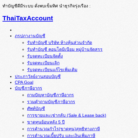
ทำบัญชีดีมีระบบ ดั่งพบเข็มทิศ นำธุรกิจรุ่งเรือง :
ThaiTaxAccount
ภรปภางานบัญชี
รับทำบัญชี บริษัท ห้างหุ้นส่วนจำกัด
รับทำบัญชี คอนโดมิเนียม หมู่บ้านจัดสรร
รับจดทะเบียนจัดตั้ง
รับจดทะเบียนเลิก
รับจดทะเบียนแก้ไขเพิ่มเติม
ประภาวัลย์งานสอบบัญชี
CPA Goal
บัญชีภาษีอากร
ถามปัญหาบัญชีภาษีอากร
รวมคำถามบัญชีภาษีอากร
ศัพท์บัญชี
การขายและเช่ากลับ (Sale & Lease back)
ขาดทุนย้อนหลัง 5 ปี
การคำนวณกำไร(ขาดทุน)สุทธิทางภาษี
การคำนวณเบี้ยปรับ และเงินเพิ่มภาษี