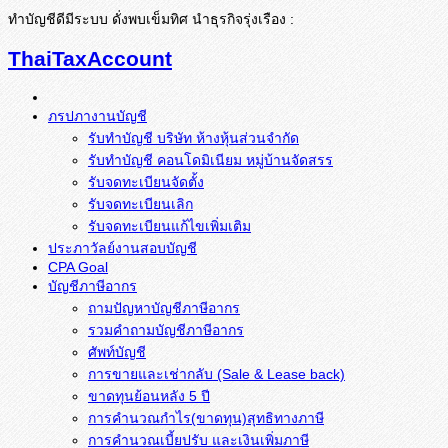
ทำบัญชีดีมีระบบ ดั่งพบเข็มทิศ นำธุรกิจรุ่งเรือง :
ThaiTaxAccount
ภรปภางานบัญชี
รับทำบัญชี บริษัท ห้างหุ้นส่วนจำกัด
รับทำบัญชี คอนโดมิเนียม หมู่บ้านจัดสรร
รับจดทะเบียนจัดตั้ง
รับจดทะเบียนเลิก
รับจดทะเบียนแก้ไขเพิ่มเติม
ประภาวัลย์งานสอบบัญชี
CPA Goal
บัญชีภาษีอากร
ถามปัญหาบัญชีภาษีอากร
รวมคำถามบัญชีภาษีอากร
ศัพท์บัญชี
การขายและเช่ากลับ (Sale & Lease back)
ขาดทุนย้อนหลัง 5 ปี
การคำนวณกำไร(ขาดทุน)สุทธิทางภาษี
การคำนวณเบี้ยปรับ และเงินเพิ่มภาษี