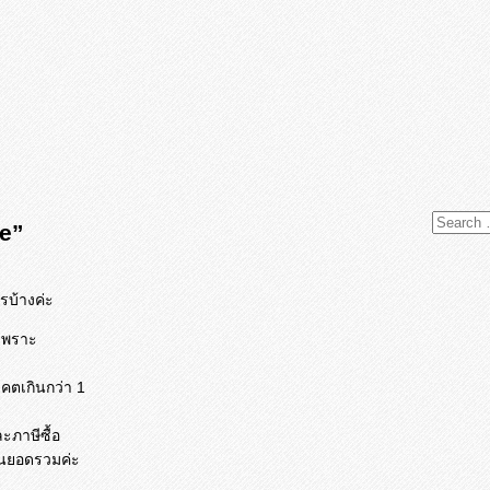
e”
รบ้างค่ะ
 เพราะ
คตเกินกว่า 1
ละภาษีซื้อ
เป็นยอดรวมค่ะ