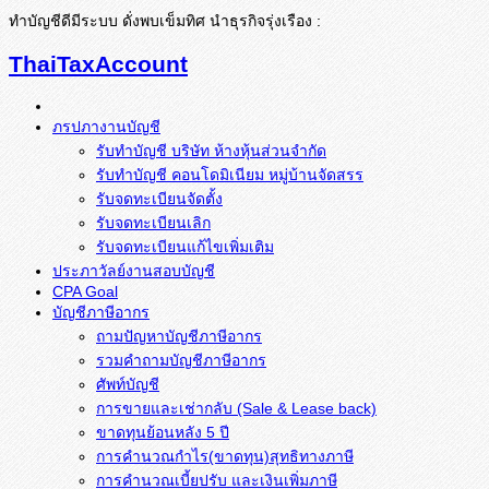
ทำบัญชีดีมีระบบ ดั่งพบเข็มทิศ นำธุรกิจรุ่งเรือง :
ThaiTaxAccount
ภรปภางานบัญชี
รับทำบัญชี บริษัท ห้างหุ้นส่วนจำกัด
รับทำบัญชี คอนโดมิเนียม หมู่บ้านจัดสรร
รับจดทะเบียนจัดตั้ง
รับจดทะเบียนเลิก
รับจดทะเบียนแก้ไขเพิ่มเติม
ประภาวัลย์งานสอบบัญชี
CPA Goal
บัญชีภาษีอากร
ถามปัญหาบัญชีภาษีอากร
รวมคำถามบัญชีภาษีอากร
ศัพท์บัญชี
การขายและเช่ากลับ (Sale & Lease back)
ขาดทุนย้อนหลัง 5 ปี
การคำนวณกำไร(ขาดทุน)สุทธิทางภาษี
การคำนวณเบี้ยปรับ และเงินเพิ่มภาษี