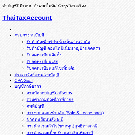
ทำบัญชีดีมีระบบ ดั่งพบเข็มทิศ นำธุรกิจรุ่งเรือง :
ThaiTaxAccount
ภรปภางานบัญชี
รับทำบัญชี บริษัท ห้างหุ้นส่วนจำกัด
รับทำบัญชี คอนโดมิเนียม หมู่บ้านจัดสรร
รับจดทะเบียนจัดตั้ง
รับจดทะเบียนเลิก
รับจดทะเบียนแก้ไขเพิ่มเติม
ประภาวัลย์งานสอบบัญชี
CPA Goal
บัญชีภาษีอากร
ถามปัญหาบัญชีภาษีอากร
รวมคำถามบัญชีภาษีอากร
ศัพท์บัญชี
การขายและเช่ากลับ (Sale & Lease back)
ขาดทุนย้อนหลัง 5 ปี
การคำนวณกำไร(ขาดทุน)สุทธิทางภาษี
การคำนวณเบี้ยปรับ และเงินเพิ่มภาษี