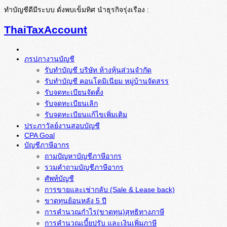
ทำบัญชีดีมีระบบ ดั่งพบเข็มทิศ นำธุรกิจรุ่งเรือง :
ThaiTaxAccount
ภรปภางานบัญชี
รับทำบัญชี บริษัท ห้างหุ้นส่วนจำกัด
รับทำบัญชี คอนโดมิเนียม หมู่บ้านจัดสรร
รับจดทะเบียนจัดตั้ง
รับจดทะเบียนเลิก
รับจดทะเบียนแก้ไขเพิ่มเติม
ประภาวัลย์งานสอบบัญชี
CPA Goal
บัญชีภาษีอากร
ถามปัญหาบัญชีภาษีอากร
รวมคำถามบัญชีภาษีอากร
ศัพท์บัญชี
การขายและเช่ากลับ (Sale & Lease back)
ขาดทุนย้อนหลัง 5 ปี
การคำนวณกำไร(ขาดทุน)สุทธิทางภาษี
การคำนวณเบี้ยปรับ และเงินเพิ่มภาษี