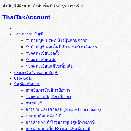
ทำบัญชีดีมีระบบ ดั่งพบเข็มทิศ นำธุรกิจรุ่งเรือง :
ThaiTaxAccount
ภรปภางานบัญชี
รับทำบัญชี บริษัท ห้างหุ้นส่วนจำกัด
รับทำบัญชี คอนโดมิเนียม หมู่บ้านจัดสรร
รับจดทะเบียนจัดตั้ง
รับจดทะเบียนเลิก
รับจดทะเบียนแก้ไขเพิ่มเติม
ประภาวัลย์งานสอบบัญชี
CPA Goal
บัญชีภาษีอากร
ถามปัญหาบัญชีภาษีอากร
รวมคำถามบัญชีภาษีอากร
ศัพท์บัญชี
การขายและเช่ากลับ (Sale & Lease back)
ขาดทุนย้อนหลัง 5 ปี
การคำนวณกำไร(ขาดทุน)สุทธิทางภาษี
การคำนวณเบี้ยปรับ และเงินเพิ่มภาษี