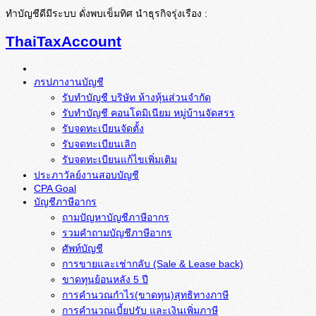
ทำบัญชีดีมีระบบ ดั่งพบเข็มทิศ นำธุรกิจรุ่งเรือง :
ThaiTaxAccount
ภรปภางานบัญชี
รับทำบัญชี บริษัท ห้างหุ้นส่วนจำกัด
รับทำบัญชี คอนโดมิเนียม หมู่บ้านจัดสรร
รับจดทะเบียนจัดตั้ง
รับจดทะเบียนเลิก
รับจดทะเบียนแก้ไขเพิ่มเติม
ประภาวัลย์งานสอบบัญชี
CPA Goal
บัญชีภาษีอากร
ถามปัญหาบัญชีภาษีอากร
รวมคำถามบัญชีภาษีอากร
ศัพท์บัญชี
การขายและเช่ากลับ (Sale & Lease back)
ขาดทุนย้อนหลัง 5 ปี
การคำนวณกำไร(ขาดทุน)สุทธิทางภาษี
การคำนวณเบี้ยปรับ และเงินเพิ่มภาษี