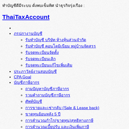
ทำบัญชีดีมีระบบ ดั่งพบเข็มทิศ นำธุรกิจรุ่งเรือง :
ThaiTaxAccount
ภรปภางานบัญชี
รับทำบัญชี บริษัท ห้างหุ้นส่วนจำกัด
รับทำบัญชี คอนโดมิเนียม หมู่บ้านจัดสรร
รับจดทะเบียนจัดตั้ง
รับจดทะเบียนเลิก
รับจดทะเบียนแก้ไขเพิ่มเติม
ประภาวัลย์งานสอบบัญชี
CPA Goal
บัญชีภาษีอากร
ถามปัญหาบัญชีภาษีอากร
รวมคำถามบัญชีภาษีอากร
ศัพท์บัญชี
การขายและเช่ากลับ (Sale & Lease back)
ขาดทุนย้อนหลัง 5 ปี
การคำนวณกำไร(ขาดทุน)สุทธิทางภาษี
การคำนวณเบี้ยปรับ และเงินเพิ่มภาษี