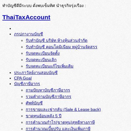
ทำบัญชีดีมีระบบ ดั่งพบเข็มทิศ นำธุรกิจรุ่งเรือง :
ThaiTaxAccount
ภรปภางานบัญชี
รับทำบัญชี บริษัท ห้างหุ้นส่วนจำกัด
รับทำบัญชี คอนโดมิเนียม หมู่บ้านจัดสรร
รับจดทะเบียนจัดตั้ง
รับจดทะเบียนเลิก
รับจดทะเบียนแก้ไขเพิ่มเติม
ประภาวัลย์งานสอบบัญชี
CPA Goal
บัญชีภาษีอากร
ถามปัญหาบัญชีภาษีอากร
รวมคำถามบัญชีภาษีอากร
ศัพท์บัญชี
การขายและเช่ากลับ (Sale & Lease back)
ขาดทุนย้อนหลัง 5 ปี
การคำนวณกำไร(ขาดทุน)สุทธิทางภาษี
การคำนวณเบี้ยปรับ และเงินเพิ่มภาษี