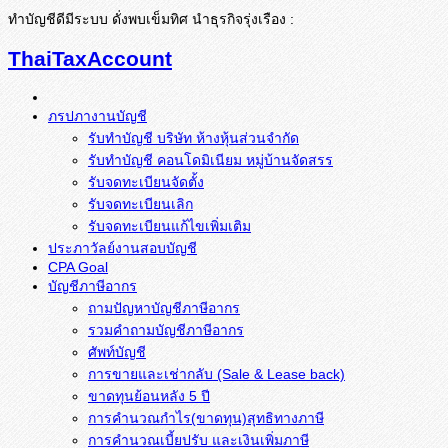
ทำบัญชีดีมีระบบ ดั่งพบเข็มทิศ นำธุรกิจรุ่งเรือง :
ThaiTaxAccount
ภรปภางานบัญชี
รับทำบัญชี บริษัท ห้างหุ้นส่วนจำกัด
รับทำบัญชี คอนโดมิเนียม หมู่บ้านจัดสรร
รับจดทะเบียนจัดตั้ง
รับจดทะเบียนเลิก
รับจดทะเบียนแก้ไขเพิ่มเติม
ประภาวัลย์งานสอบบัญชี
CPA Goal
บัญชีภาษีอากร
ถามปัญหาบัญชีภาษีอากร
รวมคำถามบัญชีภาษีอากร
ศัพท์บัญชี
การขายและเช่ากลับ (Sale & Lease back)
ขาดทุนย้อนหลัง 5 ปี
การคำนวณกำไร(ขาดทุน)สุทธิทางภาษี
การคำนวณเบี้ยปรับ และเงินเพิ่มภาษี