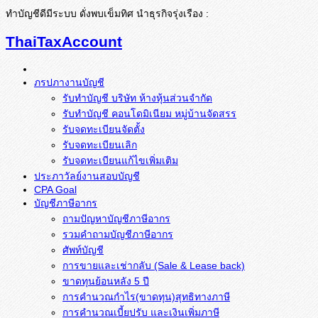
ทำบัญชีดีมีระบบ ดั่งพบเข็มทิศ นำธุรกิจรุ่งเรือง :
ThaiTaxAccount
ภรปภางานบัญชี
รับทำบัญชี บริษัท ห้างหุ้นส่วนจำกัด
รับทำบัญชี คอนโดมิเนียม หมู่บ้านจัดสรร
รับจดทะเบียนจัดตั้ง
รับจดทะเบียนเลิก
รับจดทะเบียนแก้ไขเพิ่มเติม
ประภาวัลย์งานสอบบัญชี
CPA Goal
บัญชีภาษีอากร
ถามปัญหาบัญชีภาษีอากร
รวมคำถามบัญชีภาษีอากร
ศัพท์บัญชี
การขายและเช่ากลับ (Sale & Lease back)
ขาดทุนย้อนหลัง 5 ปี
การคำนวณกำไร(ขาดทุน)สุทธิทางภาษี
การคำนวณเบี้ยปรับ และเงินเพิ่มภาษี