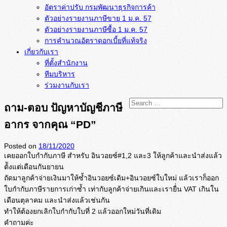
อัตราค่าปรับ กรมพัฒนาธุรกิจการค้า
ตัวอย่างรายงานภาษีขาย 1 ม.ค. 57
การคำนวณอัตราดอกเบี้ยที่แท้จริง
เกี่ยวกับเรา
ที่ตั้งสำนักงาน
ทีมบริหาร
ร่วมงานกับเรา
ถาม-ตอบ ปัญหาบัญชีภาษี
อากร จากคุณ “PD”
Posted on
18/11/2020
เคยออกใบกำกับภาษี สำหรับ อินวอยซ์#1,2 และ3 ให้ลูกค้าและนำส่งแล้ว
ต้ังแต่
เดือนกันยายน
ถัดมาลูกค้าจ่ายเงินมาให้ซ้ำอิ
นวอยซ์เดิม+อินวอยซ์ใบใหม่ แล้วเราก็ออก
ใบกำกับภาษี
รายการเก่าซ้ำ เท่ากับลูกค้าจ่ายเกินและเรายื่่
น VAT เกินใน
เดือนตุลาคม และนำส่งแล้วเช่นกัน
ทำให้ต้องยกเลิกใบกำกับใบที่ 2 แล้วออกใหม่วันที่เดิม
คำถามค่ะ