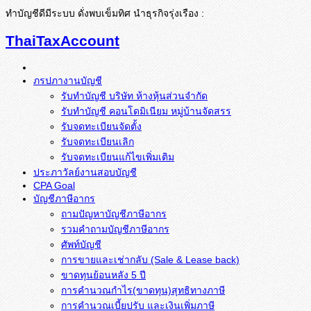
ทำบัญชีดีมีระบบ ดั่งพบเข็มทิศ นำธุรกิจรุ่งเรือง :
ThaiTaxAccount
ภรปภางานบัญชี
รับทำบัญชี บริษัท ห้างหุ้นส่วนจำกัด
รับทำบัญชี คอนโดมิเนียม หมู่บ้านจัดสรร
รับจดทะเบียนจัดตั้ง
รับจดทะเบียนเลิก
รับจดทะเบียนแก้ไขเพิ่มเติม
ประภาวัลย์งานสอบบัญชี
CPA Goal
บัญชีภาษีอากร
ถามปัญหาบัญชีภาษีอากร
รวมคำถามบัญชีภาษีอากร
ศัพท์บัญชี
การขายและเช่ากลับ (Sale & Lease back)
ขาดทุนย้อนหลัง 5 ปี
การคำนวณกำไร(ขาดทุน)สุทธิทางภาษี
การคำนวณเบี้ยปรับ และเงินเพิ่มภาษี