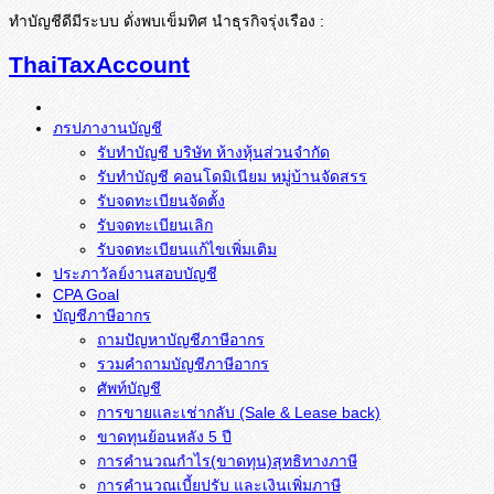
ทำบัญชีดีมีระบบ ดั่งพบเข็มทิศ นำธุรกิจรุ่งเรือง :
ThaiTaxAccount
ภรปภางานบัญชี
รับทำบัญชี บริษัท ห้างหุ้นส่วนจำกัด
รับทำบัญชี คอนโดมิเนียม หมู่บ้านจัดสรร
รับจดทะเบียนจัดตั้ง
รับจดทะเบียนเลิก
รับจดทะเบียนแก้ไขเพิ่มเติม
ประภาวัลย์งานสอบบัญชี
CPA Goal
บัญชีภาษีอากร
ถามปัญหาบัญชีภาษีอากร
รวมคำถามบัญชีภาษีอากร
ศัพท์บัญชี
การขายและเช่ากลับ (Sale & Lease back)
ขาดทุนย้อนหลัง 5 ปี
การคำนวณกำไร(ขาดทุน)สุทธิทางภาษี
การคำนวณเบี้ยปรับ และเงินเพิ่มภาษี