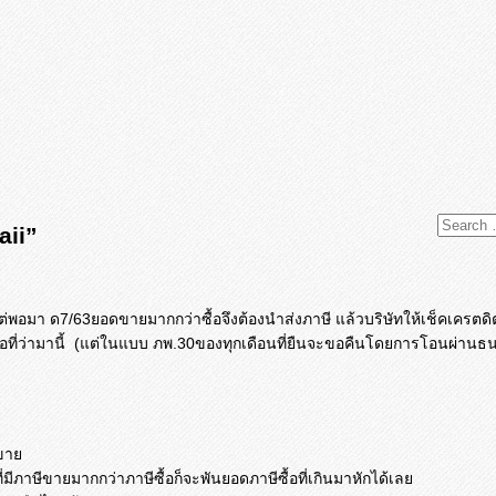
aii”
แต่พอมา ด7/63ยอดขายมากกว่าซื้อจึงต้
องนำส่งภาษี แล้วบริษัทให้เช็คเครตด
ที่ว่ามานี้ (แต่ในแบบ ภพ.30ของทุกเดือนที่ยืนจะขอคื
นโดยการโอนผ่านธนา
ีขาย
ภาษีขายมากกว่าภาษีซื้อก็จะพันยอดภาษีซื้อที่เกินมาหักได้เลย