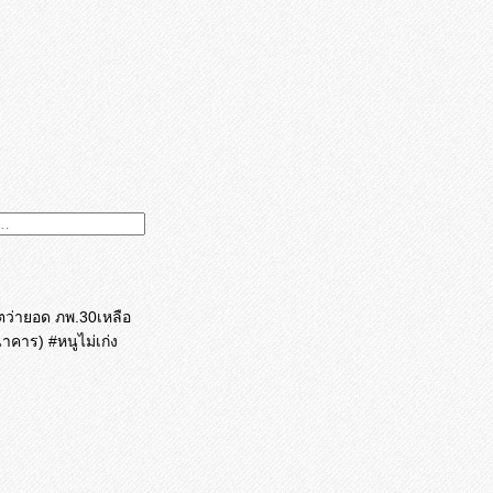
ิตว่ายอด ภพ.30เหลือ
คาร) #หนูไม่เก่ง