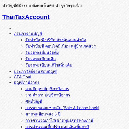
ทำบัญชีดีมีระบบ ดั่งพบเข็มทิศ นำธุรกิจรุ่งเรือง :
ThaiTaxAccount
ภรปภางานบัญชี
รับทำบัญชี บริษัท ห้างหุ้นส่วนจำกัด
รับทำบัญชี คอนโดมิเนียม หมู่บ้านจัดสรร
รับจดทะเบียนจัดตั้ง
รับจดทะเบียนเลิก
รับจดทะเบียนแก้ไขเพิ่มเติม
ประภาวัลย์งานสอบบัญชี
CPA Goal
บัญชีภาษีอากร
ถามปัญหาบัญชีภาษีอากร
รวมคำถามบัญชีภาษีอากร
ศัพท์บัญชี
การขายและเช่ากลับ (Sale & Lease back)
ขาดทุนย้อนหลัง 5 ปี
การคำนวณกำไร(ขาดทุน)สุทธิทางภาษี
การคำนวณเบี้ยปรับ และเงินเพิ่มภาษี