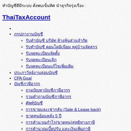
ทำบัญชีดีมีระบบ ดั่งพบเข็มทิศ นำธุรกิจรุ่งเรือง :
ThaiTaxAccount
ภรปภางานบัญชี
รับทำบัญชี บริษัท ห้างหุ้นส่วนจำกัด
รับทำบัญชี คอนโดมิเนียม หมู่บ้านจัดสรร
รับจดทะเบียนจัดตั้ง
รับจดทะเบียนเลิก
รับจดทะเบียนแก้ไขเพิ่มเติม
ประภาวัลย์งานสอบบัญชี
CPA Goal
บัญชีภาษีอากร
ถามปัญหาบัญชีภาษีอากร
รวมคำถามบัญชีภาษีอากร
ศัพท์บัญชี
การขายและเช่ากลับ (Sale & Lease back)
ขาดทุนย้อนหลัง 5 ปี
การคำนวณกำไร(ขาดทุน)สุทธิทางภาษี
การคำนวณเบี้ยปรับ และเงินเพิ่มภาษี