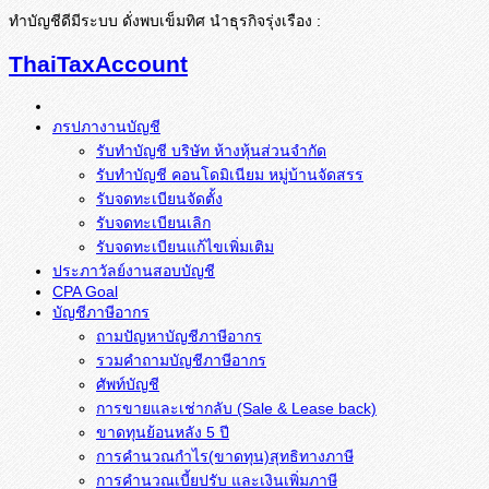
ทำบัญชีดีมีระบบ ดั่งพบเข็มทิศ นำธุรกิจรุ่งเรือง :
ThaiTaxAccount
ภรปภางานบัญชี
รับทำบัญชี บริษัท ห้างหุ้นส่วนจำกัด
รับทำบัญชี คอนโดมิเนียม หมู่บ้านจัดสรร
รับจดทะเบียนจัดตั้ง
รับจดทะเบียนเลิก
รับจดทะเบียนแก้ไขเพิ่มเติม
ประภาวัลย์งานสอบบัญชี
CPA Goal
บัญชีภาษีอากร
ถามปัญหาบัญชีภาษีอากร
รวมคำถามบัญชีภาษีอากร
ศัพท์บัญชี
การขายและเช่ากลับ (Sale & Lease back)
ขาดทุนย้อนหลัง 5 ปี
การคำนวณกำไร(ขาดทุน)สุทธิทางภาษี
การคำนวณเบี้ยปรับ และเงินเพิ่มภาษี