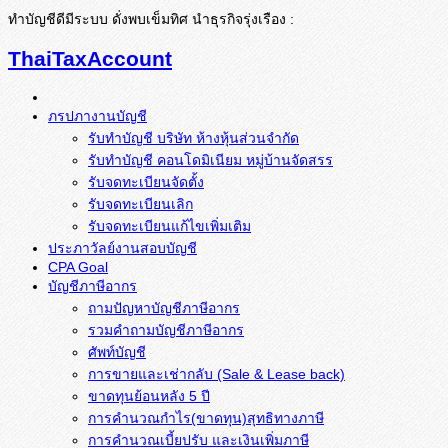
ทำบัญชีดีมีระบบ ดั่งพบเข็มทิศ นำธุรกิจรุ่งเรือง :
ThaiTaxAccount
ภรปภางานบัญชี
รับทำบัญชี บริษัท ห้างหุ้นส่วนจำกัด
รับทำบัญชี คอนโดมิเนียม หมู่บ้านจัดสรร
รับจดทะเบียนจัดตั้ง
รับจดทะเบียนเลิก
รับจดทะเบียนแก้ไขเพิ่มเติม
ประภาวัลย์งานสอบบัญชี
CPA Goal
บัญชีภาษีอากร
ถามปัญหาบัญชีภาษีอากร
รวมคำถามบัญชีภาษีอากร
ศัพท์บัญชี
การขายและเช่ากลับ (Sale & Lease back)
ขาดทุนย้อนหลัง 5 ปี
การคำนวณกำไร(ขาดทุน)สุทธิทางภาษี
การคำนวณเบี้ยปรับ และเงินเพิ่มภาษี