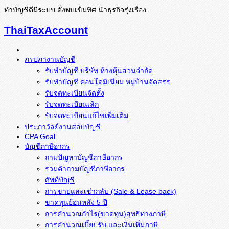
ทำบัญชีดีมีระบบ ดั่งพบเข็มทิศ นำธุรกิจรุ่งเรือง :
ThaiTaxAccount
ภรปภางานบัญชี
รับทำบัญชี บริษัท ห้างหุ้นส่วนจำกัด
รับทำบัญชี คอนโดมิเนียม หมู่บ้านจัดสรร
รับจดทะเบียนจัดตั้ง
รับจดทะเบียนเลิก
รับจดทะเบียนแก้ไขเพิ่มเติม
ประภาวัลย์งานสอบบัญชี
CPA Goal
บัญชีภาษีอากร
ถามปัญหาบัญชีภาษีอากร
รวมคำถามบัญชีภาษีอากร
ศัพท์บัญชี
การขายและเช่ากลับ (Sale & Lease back)
ขาดทุนย้อนหลัง 5 ปี
การคำนวณกำไร(ขาดทุน)สุทธิทางภาษี
การคำนวณเบี้ยปรับ และเงินเพิ่มภาษี