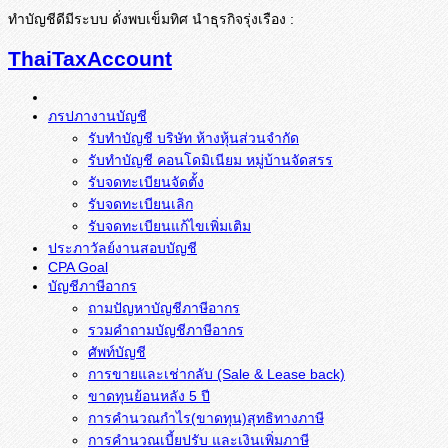
ทำบัญชีดีมีระบบ ดั่งพบเข็มทิศ นำธุรกิจรุ่งเรือง :
ThaiTaxAccount
ภรปภางานบัญชี
รับทำบัญชี บริษัท ห้างหุ้นส่วนจำกัด
รับทำบัญชี คอนโดมิเนียม หมู่บ้านจัดสรร
รับจดทะเบียนจัดตั้ง
รับจดทะเบียนเลิก
รับจดทะเบียนแก้ไขเพิ่มเติม
ประภาวัลย์งานสอบบัญชี
CPA Goal
บัญชีภาษีอากร
ถามปัญหาบัญชีภาษีอากร
รวมคำถามบัญชีภาษีอากร
ศัพท์บัญชี
การขายและเช่ากลับ (Sale & Lease back)
ขาดทุนย้อนหลัง 5 ปี
การคำนวณกำไร(ขาดทุน)สุทธิทางภาษี
การคำนวณเบี้ยปรับ และเงินเพิ่มภาษี