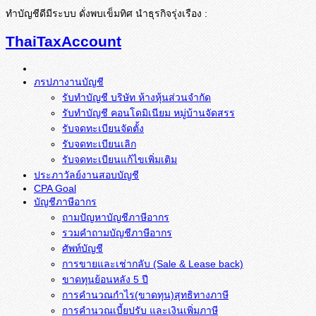
ทำบัญชีดีมีระบบ ดั่งพบเข็มทิศ นำธุรกิจรุ่งเรือง :
ThaiTaxAccount
ภรปภางานบัญชี
รับทำบัญชี บริษัท ห้างหุ้นส่วนจำกัด
รับทำบัญชี คอนโดมิเนียม หมู่บ้านจัดสรร
รับจดทะเบียนจัดตั้ง
รับจดทะเบียนเลิก
รับจดทะเบียนแก้ไขเพิ่มเติม
ประภาวัลย์งานสอบบัญชี
CPA Goal
บัญชีภาษีอากร
ถามปัญหาบัญชีภาษีอากร
รวมคำถามบัญชีภาษีอากร
ศัพท์บัญชี
การขายและเช่ากลับ (Sale & Lease back)
ขาดทุนย้อนหลัง 5 ปี
การคำนวณกำไร(ขาดทุน)สุทธิทางภาษี
การคำนวณเบี้ยปรับ และเงินเพิ่มภาษี