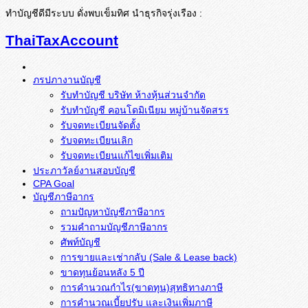
ทำบัญชีดีมีระบบ ดั่งพบเข็มทิศ นำธุรกิจรุ่งเรือง :
ThaiTaxAccount
ภรปภางานบัญชี
รับทำบัญชี บริษัท ห้างหุ้นส่วนจำกัด
รับทำบัญชี คอนโดมิเนียม หมู่บ้านจัดสรร
รับจดทะเบียนจัดตั้ง
รับจดทะเบียนเลิก
รับจดทะเบียนแก้ไขเพิ่มเติม
ประภาวัลย์งานสอบบัญชี
CPA Goal
บัญชีภาษีอากร
ถามปัญหาบัญชีภาษีอากร
รวมคำถามบัญชีภาษีอากร
ศัพท์บัญชี
การขายและเช่ากลับ (Sale & Lease back)
ขาดทุนย้อนหลัง 5 ปี
การคำนวณกำไร(ขาดทุน)สุทธิทางภาษี
การคำนวณเบี้ยปรับ และเงินเพิ่มภาษี