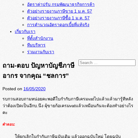
อัตราค่าปรับ กรมพัฒนาธุรกิจการค้า
ตัวอย่างรายงานภาษีขาย 1 ม.ค. 57
การคำนวณอัตราดอกเบี้ยที่แท้จริง
เกี่ยวกับเรา
ที่ตั้งสำนักงาน
ทีมบริหาร
ร่วมงานกับเรา
ถาม-ตอบ ปัญหาบัญชีภาษี
อากร จากคุณ “ชลการ”
Posted on
16/05/2020
รบกวนสอบถามหน่อยคะพอดีใบกำกั
บภาษีเครมvatไปแล้วแล้วมารู้ที
หลัง
ว่าต้องเปิดเป็นอีกบ.นึง ผุ้ขายก้อเครมvatแล้วเหมือนกั
นจะต้องทำอย่างไร
คะ
คำตอบ:
ให้ยกเลิกใบกำกับภาษีฉบับเดิม แล้วออกฉบับใหม่ โดยฉบับ