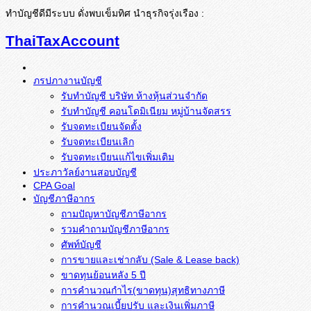
ทำบัญชีดีมีระบบ ดั่งพบเข็มทิศ นำธุรกิจรุ่งเรือง :
ThaiTaxAccount
ภรปภางานบัญชี
รับทำบัญชี บริษัท ห้างหุ้นส่วนจำกัด
รับทำบัญชี คอนโดมิเนียม หมู่บ้านจัดสรร
รับจดทะเบียนจัดตั้ง
รับจดทะเบียนเลิก
รับจดทะเบียนแก้ไขเพิ่มเติม
ประภาวัลย์งานสอบบัญชี
CPA Goal
บัญชีภาษีอากร
ถามปัญหาบัญชีภาษีอากร
รวมคำถามบัญชีภาษีอากร
ศัพท์บัญชี
การขายและเช่ากลับ (Sale & Lease back)
ขาดทุนย้อนหลัง 5 ปี
การคำนวณกำไร(ขาดทุน)สุทธิทางภาษี
การคำนวณเบี้ยปรับ และเงินเพิ่มภาษี