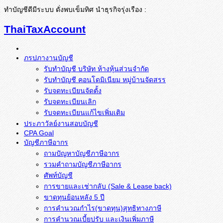
ทำบัญชีดีมีระบบ ดั่งพบเข็มทิศ นำธุรกิจรุ่งเรือง :
ThaiTaxAccount
ภรปภางานบัญชี
รับทำบัญชี บริษัท ห้างหุ้นส่วนจำกัด
รับทำบัญชี คอนโดมิเนียม หมู่บ้านจัดสรร
รับจดทะเบียนจัดตั้ง
รับจดทะเบียนเลิก
รับจดทะเบียนแก้ไขเพิ่มเติม
ประภาวัลย์งานสอบบัญชี
CPA Goal
บัญชีภาษีอากร
ถามปัญหาบัญชีภาษีอากร
รวมคำถามบัญชีภาษีอากร
ศัพท์บัญชี
การขายและเช่ากลับ (Sale & Lease back)
ขาดทุนย้อนหลัง 5 ปี
การคำนวณกำไร(ขาดทุน)สุทธิทางภาษี
การคำนวณเบี้ยปรับ และเงินเพิ่มภาษี