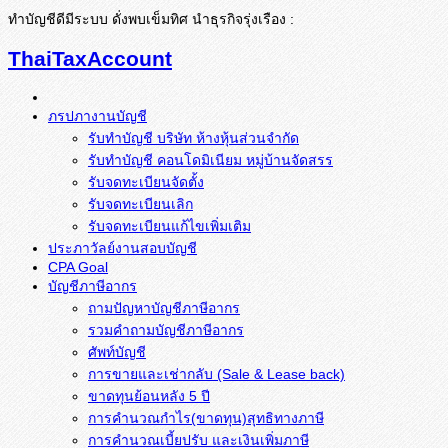
ทำบัญชีดีมีระบบ ดั่งพบเข็มทิศ นำธุรกิจรุ่งเรือง :
ThaiTaxAccount
ภรปภางานบัญชี
รับทำบัญชี บริษัท ห้างหุ้นส่วนจำกัด
รับทำบัญชี คอนโดมิเนียม หมู่บ้านจัดสรร
รับจดทะเบียนจัดตั้ง
รับจดทะเบียนเลิก
รับจดทะเบียนแก้ไขเพิ่มเติม
ประภาวัลย์งานสอบบัญชี
CPA Goal
บัญชีภาษีอากร
ถามปัญหาบัญชีภาษีอากร
รวมคำถามบัญชีภาษีอากร
ศัพท์บัญชี
การขายและเช่ากลับ (Sale & Lease back)
ขาดทุนย้อนหลัง 5 ปี
การคำนวณกำไร(ขาดทุน)สุทธิทางภาษี
การคำนวณเบี้ยปรับ และเงินเพิ่มภาษี