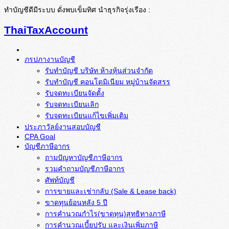
ทำบัญชีดีมีระบบ ดั่งพบเข็มทิศ นำธุรกิจรุ่งเรือง :
ThaiTaxAccount
ภรปภางานบัญชี
รับทำบัญชี บริษัท ห้างหุ้นส่วนจำกัด
รับทำบัญชี คอนโดมิเนียม หมู่บ้านจัดสรร
รับจดทะเบียนจัดตั้ง
รับจดทะเบียนเลิก
รับจดทะเบียนแก้ไขเพิ่มเติม
ประภาวัลย์งานสอบบัญชี
CPA Goal
บัญชีภาษีอากร
ถามปัญหาบัญชีภาษีอากร
รวมคำถามบัญชีภาษีอากร
ศัพท์บัญชี
การขายและเช่ากลับ (Sale & Lease back)
ขาดทุนย้อนหลัง 5 ปี
การคำนวณกำไร(ขาดทุน)สุทธิทางภาษี
การคำนวณเบี้ยปรับ และเงินเพิ่มภาษี