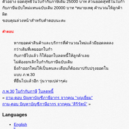
ตัวอย่าง ยอดสุทธิในใบกำกับภาษีเดิม 25000 บาท ส่วนยอดสุทธิในใบกำ
กับภาษีฉบั
บใหม่แทนฉบับเดิม 20000 บาท *หมายเหตุ คำนวณให้ลูกค้า
ผิด
ขอบคุณล่วงหน้าสำหรับคำตอบนะคะ
คำตอบ:
หากยอดค่าสินค้าและบริการที่คำนวณใหม่แล้วมียอดลดลง
กว่าเดิมที่เคยออกใบกำ
กับภาษีไปแล้ว ก็ให้ออกใบลดหนี้ให้ลูกค้าเลย
ไม่ต้องยกเลิกใบกำกับภาษีฉบับเดิม
ยิ่งถ้าออกใหม่ให้เป็นคนละเดือนก็ต้องมาปรับปรุงยอดใน
แบบ ภ.พ.30
ที่ยื่นไปแล้วอีก วุ่นวายเปล่าๆค่ะ
ภ.พ.30
ใบกำกับภาษี
ใบลดหนี้
«
ถาม-ตอบ ปัญหาบัญชีภาษีอากร จากคุณ “บุญเยี่ยม”
ถาม-ตอบ ปัญหาบัญชีภาษีอากร จากคุณ “สิริรัตน์”
»
Languages
English