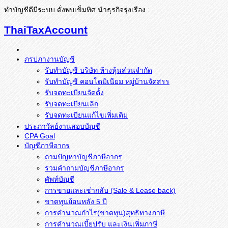
ทำบัญชีดีมีระบบ ดั่งพบเข็มทิศ นำธุรกิจรุ่งเรือง :
ThaiTaxAccount
ภรปภางานบัญชี
รับทำบัญชี บริษัท ห้างหุ้นส่วนจำกัด
รับทำบัญชี คอนโดมิเนียม หมู่บ้านจัดสรร
รับจดทะเบียนจัดตั้ง
รับจดทะเบียนเลิก
รับจดทะเบียนแก้ไขเพิ่มเติม
ประภาวัลย์งานสอบบัญชี
CPA Goal
บัญชีภาษีอากร
ถามปัญหาบัญชีภาษีอากร
รวมคำถามบัญชีภาษีอากร
ศัพท์บัญชี
การขายและเช่ากลับ (Sale & Lease back)
ขาดทุนย้อนหลัง 5 ปี
การคำนวณกำไร(ขาดทุน)สุทธิทางภาษี
การคำนวณเบี้ยปรับ และเงินเพิ่มภาษี