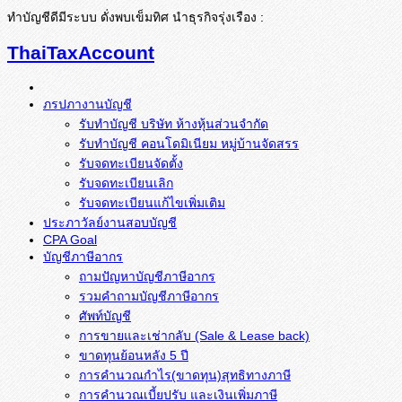
ทำบัญชีดีมีระบบ ดั่งพบเข็มทิศ นำธุรกิจรุ่งเรือง :
ThaiTaxAccount
ภรปภางานบัญชี
รับทำบัญชี บริษัท ห้างหุ้นส่วนจำกัด
รับทำบัญชี คอนโดมิเนียม หมู่บ้านจัดสรร
รับจดทะเบียนจัดตั้ง
รับจดทะเบียนเลิก
รับจดทะเบียนแก้ไขเพิ่มเติม
ประภาวัลย์งานสอบบัญชี
CPA Goal
บัญชีภาษีอากร
ถามปัญหาบัญชีภาษีอากร
รวมคำถามบัญชีภาษีอากร
ศัพท์บัญชี
การขายและเช่ากลับ (Sale & Lease back)
ขาดทุนย้อนหลัง 5 ปี
การคำนวณกำไร(ขาดทุน)สุทธิทางภาษี
การคำนวณเบี้ยปรับ และเงินเพิ่มภาษี