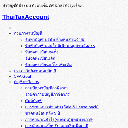
ทำบัญชีดีมีระบบ ดั่งพบเข็มทิศ นำธุรกิจรุ่งเรือง :
ThaiTaxAccount
ภรปภางานบัญชี
รับทำบัญชี บริษัท ห้างหุ้นส่วนจำกัด
รับทำบัญชี คอนโดมิเนียม หมู่บ้านจัดสรร
รับจดทะเบียนจัดตั้ง
รับจดทะเบียนเลิก
รับจดทะเบียนแก้ไขเพิ่มเติม
ประภาวัลย์งานสอบบัญชี
CPA Goal
บัญชีภาษีอากร
ถามปัญหาบัญชีภาษีอากร
รวมคำถามบัญชีภาษีอากร
ศัพท์บัญชี
การขายและเช่ากลับ (Sale & Lease back)
ขาดทุนย้อนหลัง 5 ปี
การคำนวณกำไร(ขาดทุน)สุทธิทางภาษี
การคำนวณเบี้ยปรับ และเงินเพิ่มภาษี