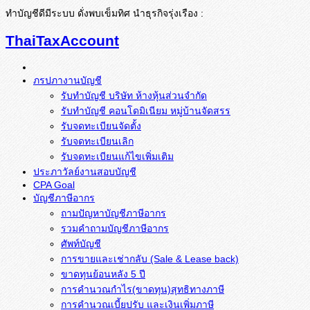
ทำบัญชีดีมีระบบ ดั่งพบเข็มทิศ นำธุรกิจรุ่งเรือง :
ThaiTaxAccount
ภรปภางานบัญชี
รับทำบัญชี บริษัท ห้างหุ้นส่วนจำกัด
รับทำบัญชี คอนโดมิเนียม หมู่บ้านจัดสรร
รับจดทะเบียนจัดตั้ง
รับจดทะเบียนเลิก
รับจดทะเบียนแก้ไขเพิ่มเติม
ประภาวัลย์งานสอบบัญชี
CPA Goal
บัญชีภาษีอากร
ถามปัญหาบัญชีภาษีอากร
รวมคำถามบัญชีภาษีอากร
ศัพท์บัญชี
การขายและเช่ากลับ (Sale & Lease back)
ขาดทุนย้อนหลัง 5 ปี
การคำนวณกำไร(ขาดทุน)สุทธิทางภาษี
การคำนวณเบี้ยปรับ และเงินเพิ่มภาษี