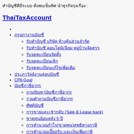
ทำบัญชีดีมีระบบ ดั่งพบเข็มทิศ นำธุรกิจรุ่งเรือง :
ThaiTaxAccount
ภรปภางานบัญชี
รับทำบัญชี บริษัท ห้างหุ้นส่วนจำกัด
รับทำบัญชี คอนโดมิเนียม หมู่บ้านจัดสรร
รับจดทะเบียนจัดตั้ง
รับจดทะเบียนเลิก
รับจดทะเบียนแก้ไขเพิ่มเติม
ประภาวัลย์งานสอบบัญชี
CPA Goal
บัญชีภาษีอากร
ถามปัญหาบัญชีภาษีอากร
รวมคำถามบัญชีภาษีอากร
ศัพท์บัญชี
การขายและเช่ากลับ (Sale & Lease back)
ขาดทุนย้อนหลัง 5 ปี
การคำนวณกำไร(ขาดทุน)สุทธิทางภาษี
การคำนวณเบี้ยปรับ และเงินเพิ่มภาษี