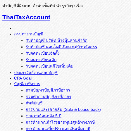
ทำบัญชีดีมีระบบ ดั่งพบเข็มทิศ นำธุรกิจรุ่งเรือง :
ThaiTaxAccount
ภรปภางานบัญชี
รับทำบัญชี บริษัท ห้างหุ้นส่วนจำกัด
รับทำบัญชี คอนโดมิเนียม หมู่บ้านจัดสรร
รับจดทะเบียนจัดตั้ง
รับจดทะเบียนเลิก
รับจดทะเบียนแก้ไขเพิ่มเติม
ประภาวัลย์งานสอบบัญชี
CPA Goal
บัญชีภาษีอากร
ถามปัญหาบัญชีภาษีอากร
รวมคำถามบัญชีภาษีอากร
ศัพท์บัญชี
การขายและเช่ากลับ (Sale & Lease back)
ขาดทุนย้อนหลัง 5 ปี
การคำนวณกำไร(ขาดทุน)สุทธิทางภาษี
การคำนวณเบี้ยปรับ และเงินเพิ่มภาษี