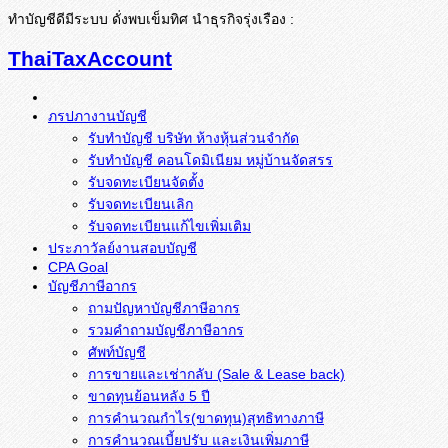
ทำบัญชีดีมีระบบ ดั่งพบเข็มทิศ นำธุรกิจรุ่งเรือง :
ThaiTaxAccount
ภรปภางานบัญชี
รับทำบัญชี บริษัท ห้างหุ้นส่วนจำกัด
รับทำบัญชี คอนโดมิเนียม หมู่บ้านจัดสรร
รับจดทะเบียนจัดตั้ง
รับจดทะเบียนเลิก
รับจดทะเบียนแก้ไขเพิ่มเติม
ประภาวัลย์งานสอบบัญชี
CPA Goal
บัญชีภาษีอากร
ถามปัญหาบัญชีภาษีอากร
รวมคำถามบัญชีภาษีอากร
ศัพท์บัญชี
การขายและเช่ากลับ (Sale & Lease back)
ขาดทุนย้อนหลัง 5 ปี
การคำนวณกำไร(ขาดทุน)สุทธิทางภาษี
การคำนวณเบี้ยปรับ และเงินเพิ่มภาษี