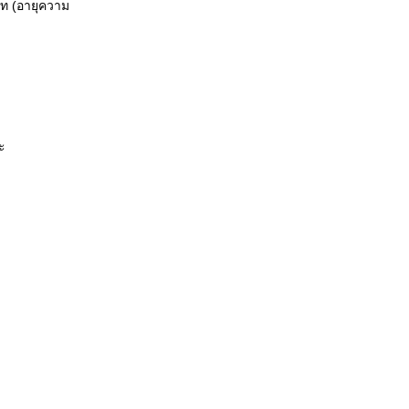
าท (อายุความ
ะ