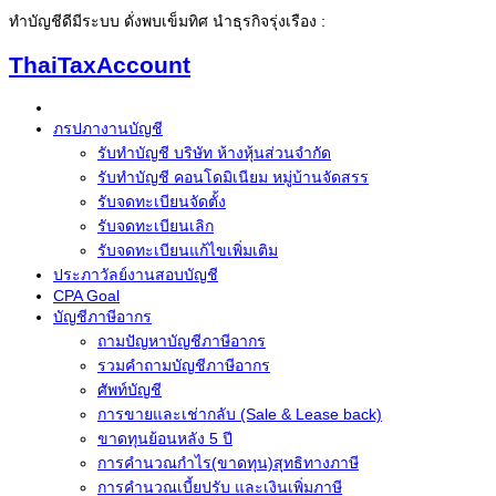
ทำบัญชีดีมีระบบ ดั่งพบเข็มทิศ นำธุรกิจรุ่งเรือง :
ThaiTaxAccount
ภรปภางานบัญชี
รับทำบัญชี บริษัท ห้างหุ้นส่วนจำกัด
รับทำบัญชี คอนโดมิเนียม หมู่บ้านจัดสรร
รับจดทะเบียนจัดตั้ง
รับจดทะเบียนเลิก
รับจดทะเบียนแก้ไขเพิ่มเติม
ประภาวัลย์งานสอบบัญชี
CPA Goal
บัญชีภาษีอากร
ถามปัญหาบัญชีภาษีอากร
รวมคำถามบัญชีภาษีอากร
ศัพท์บัญชี
การขายและเช่ากลับ (Sale & Lease back)
ขาดทุนย้อนหลัง 5 ปี
การคำนวณกำไร(ขาดทุน)สุทธิทางภาษี
การคำนวณเบี้ยปรับ และเงินเพิ่มภาษี