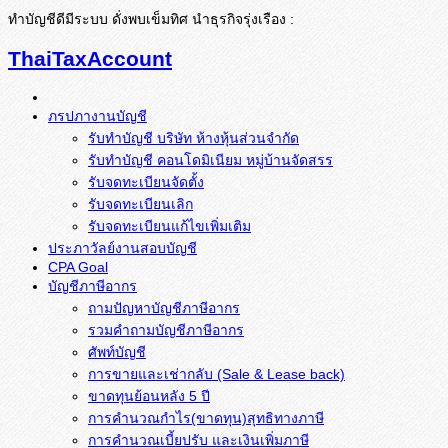
ทำบัญชีดีมีระบบ ดั่งพบเข็มทิศ นำธุรกิจรุ่งเรือง :
ThaiTaxAccount
ภรปภางานบัญชี
รับทำบัญชี บริษัท ห้างหุ้นส่วนจำกัด
รับทำบัญชี คอนโดมิเนียม หมู่บ้านจัดสรร
รับจดทะเบียนจัดตั้ง
รับจดทะเบียนเลิก
รับจดทะเบียนแก้ไขเพิ่มเติม
ประภาวัลย์งานสอบบัญชี
CPA Goal
บัญชีภาษีอากร
ถามปัญหาบัญชีภาษีอากร
รวมคำถามบัญชีภาษีอากร
ศัพท์บัญชี
การขายและเช่ากลับ (Sale & Lease back)
ขาดทุนย้อนหลัง 5 ปี
การคำนวณกำไร(ขาดทุน)สุทธิทางภาษี
การคำนวณเบี้ยปรับ และเงินเพิ่มภาษี