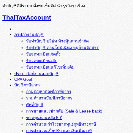
ทำบัญชีดีมีระบบ ดั่งพบเข็มทิศ นำธุรกิจรุ่งเรือง :
ThaiTaxAccount
ภรปภางานบัญชี
รับทำบัญชี บริษัท ห้างหุ้นส่วนจำกัด
รับทำบัญชี คอนโดมิเนียม หมู่บ้านจัดสรร
รับจดทะเบียนจัดตั้ง
รับจดทะเบียนเลิก
รับจดทะเบียนแก้ไขเพิ่มเติม
ประภาวัลย์งานสอบบัญชี
CPA Goal
บัญชีภาษีอากร
ถามปัญหาบัญชีภาษีอากร
รวมคำถามบัญชีภาษีอากร
ศัพท์บัญชี
การขายและเช่ากลับ (Sale & Lease back)
ขาดทุนย้อนหลัง 5 ปี
การคำนวณกำไร(ขาดทุน)สุทธิทางภาษี
การคำนวณเบี้ยปรับ และเงินเพิ่มภาษี