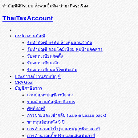
ทำบัญชีดีมีระบบ ดั่งพบเข็มทิศ นำธุรกิจรุ่งเรือง :
ThaiTaxAccount
ภรปภางานบัญชี
รับทำบัญชี บริษัท ห้างหุ้นส่วนจำกัด
รับทำบัญชี คอนโดมิเนียม หมู่บ้านจัดสรร
รับจดทะเบียนจัดตั้ง
รับจดทะเบียนเลิก
รับจดทะเบียนแก้ไขเพิ่มเติม
ประภาวัลย์งานสอบบัญชี
CPA Goal
บัญชีภาษีอากร
ถามปัญหาบัญชีภาษีอากร
รวมคำถามบัญชีภาษีอากร
ศัพท์บัญชี
การขายและเช่ากลับ (Sale & Lease back)
ขาดทุนย้อนหลัง 5 ปี
การคำนวณกำไร(ขาดทุน)สุทธิทางภาษี
การคำนวณเบี้ยปรับ และเงินเพิ่มภาษี