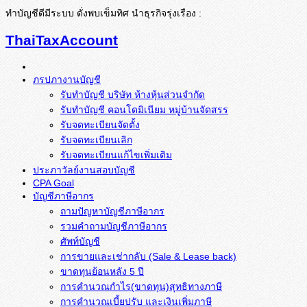
ทำบัญชีดีมีระบบ ดั่งพบเข็มทิศ นำธุรกิจรุ่งเรือง :
ThaiTaxAccount
ภรปภางานบัญชี
รับทำบัญชี บริษัท ห้างหุ้นส่วนจำกัด
รับทำบัญชี คอนโดมิเนียม หมู่บ้านจัดสรร
รับจดทะเบียนจัดตั้ง
รับจดทะเบียนเลิก
รับจดทะเบียนแก้ไขเพิ่มเติม
ประภาวัลย์งานสอบบัญชี
CPA Goal
บัญชีภาษีอากร
ถามปัญหาบัญชีภาษีอากร
รวมคำถามบัญชีภาษีอากร
ศัพท์บัญชี
การขายและเช่ากลับ (Sale & Lease back)
ขาดทุนย้อนหลัง 5 ปี
การคำนวณกำไร(ขาดทุน)สุทธิทางภาษี
การคำนวณเบี้ยปรับ และเงินเพิ่มภาษี