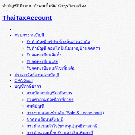
ทำบัญชีดีมีระบบ ดั่งพบเข็มทิศ นำธุรกิจรุ่งเรือง :
ThaiTaxAccount
ภรปภางานบัญชี
รับทำบัญชี บริษัท ห้างหุ้นส่วนจำกัด
รับทำบัญชี คอนโดมิเนียม หมู่บ้านจัดสรร
รับจดทะเบียนจัดตั้ง
รับจดทะเบียนเลิก
รับจดทะเบียนแก้ไขเพิ่มเติม
ประภาวัลย์งานสอบบัญชี
CPA Goal
บัญชีภาษีอากร
ถามปัญหาบัญชีภาษีอากร
รวมคำถามบัญชีภาษีอากร
ศัพท์บัญชี
การขายและเช่ากลับ (Sale & Lease back)
ขาดทุนย้อนหลัง 5 ปี
การคำนวณกำไร(ขาดทุน)สุทธิทางภาษี
การคำนวณเบี้ยปรับ และเงินเพิ่มภาษี