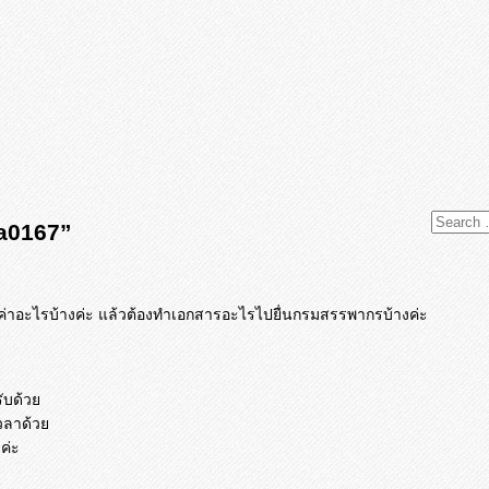
a0167”
ค่าอะไรบ้างค่ะ แล้วต้องทำเอกสารอะไรไปยื่
นกรมสรรพากรบ้างค่ะ
ับด้วย
วลาด้วย
ค่ะ