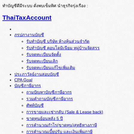
ทำบัญชีดีมีระบบ ดั่งพบเข็มทิศ นำธุรกิจรุ่งเรือง :
ThaiTaxAccount
ภรปภางานบัญชี
รับทำบัญชี บริษัท ห้างหุ้นส่วนจำกัด
รับทำบัญชี คอนโดมิเนียม หมู่บ้านจัดสรร
รับจดทะเบียนจัดตั้ง
รับจดทะเบียนเลิก
รับจดทะเบียนแก้ไขเพิ่มเติม
ประภาวัลย์งานสอบบัญชี
CPA Goal
บัญชีภาษีอากร
ถามปัญหาบัญชีภาษีอากร
รวมคำถามบัญชีภาษีอากร
ศัพท์บัญชี
การขายและเช่ากลับ (Sale & Lease back)
ขาดทุนย้อนหลัง 5 ปี
การคำนวณกำไร(ขาดทุน)สุทธิทางภาษี
การคำนวณเบี้ยปรับ และเงินเพิ่มภาษี