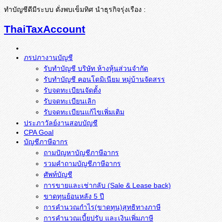
ทำบัญชีดีมีระบบ ดั่งพบเข็มทิศ นำธุรกิจรุ่งเรือง :
ThaiTaxAccount
ภรปภางานบัญชี
รับทำบัญชี บริษัท ห้างหุ้นส่วนจำกัด
รับทำบัญชี คอนโดมิเนียม หมู่บ้านจัดสรร
รับจดทะเบียนจัดตั้ง
รับจดทะเบียนเลิก
รับจดทะเบียนแก้ไขเพิ่มเติม
ประภาวัลย์งานสอบบัญชี
CPA Goal
บัญชีภาษีอากร
ถามปัญหาบัญชีภาษีอากร
รวมคำถามบัญชีภาษีอากร
ศัพท์บัญชี
การขายและเช่ากลับ (Sale & Lease back)
ขาดทุนย้อนหลัง 5 ปี
การคำนวณกำไร(ขาดทุน)สุทธิทางภาษี
การคำนวณเบี้ยปรับ และเงินเพิ่มภาษี