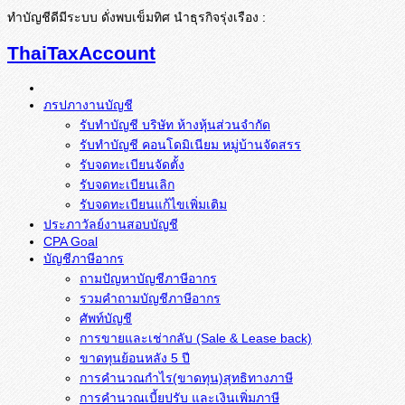
ทำบัญชีดีมีระบบ ดั่งพบเข็มทิศ นำธุรกิจรุ่งเรือง :
ThaiTaxAccount
ภรปภางานบัญชี
รับทำบัญชี บริษัท ห้างหุ้นส่วนจำกัด
รับทำบัญชี คอนโดมิเนียม หมู่บ้านจัดสรร
รับจดทะเบียนจัดตั้ง
รับจดทะเบียนเลิก
รับจดทะเบียนแก้ไขเพิ่มเติม
ประภาวัลย์งานสอบบัญชี
CPA Goal
บัญชีภาษีอากร
ถามปัญหาบัญชีภาษีอากร
รวมคำถามบัญชีภาษีอากร
ศัพท์บัญชี
การขายและเช่ากลับ (Sale & Lease back)
ขาดทุนย้อนหลัง 5 ปี
การคำนวณกำไร(ขาดทุน)สุทธิทางภาษี
การคำนวณเบี้ยปรับ และเงินเพิ่มภาษี