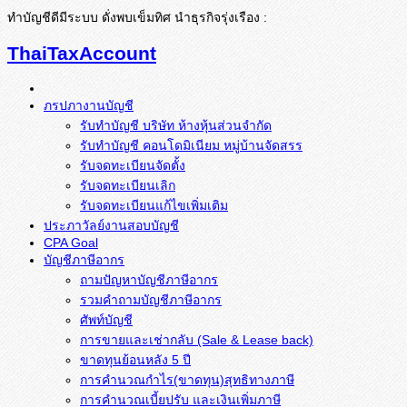
ทำบัญชีดีมีระบบ ดั่งพบเข็มทิศ นำธุรกิจรุ่งเรือง :
ThaiTaxAccount
ภรปภางานบัญชี
รับทำบัญชี บริษัท ห้างหุ้นส่วนจำกัด
รับทำบัญชี คอนโดมิเนียม หมู่บ้านจัดสรร
รับจดทะเบียนจัดตั้ง
รับจดทะเบียนเลิก
รับจดทะเบียนแก้ไขเพิ่มเติม
ประภาวัลย์งานสอบบัญชี
CPA Goal
บัญชีภาษีอากร
ถามปัญหาบัญชีภาษีอากร
รวมคำถามบัญชีภาษีอากร
ศัพท์บัญชี
การขายและเช่ากลับ (Sale & Lease back)
ขาดทุนย้อนหลัง 5 ปี
การคำนวณกำไร(ขาดทุน)สุทธิทางภาษี
การคำนวณเบี้ยปรับ และเงินเพิ่มภาษี