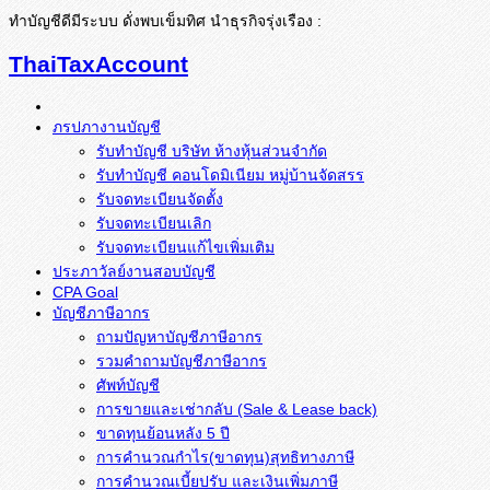
ทำบัญชีดีมีระบบ ดั่งพบเข็มทิศ นำธุรกิจรุ่งเรือง :
ThaiTaxAccount
ภรปภางานบัญชี
รับทำบัญชี บริษัท ห้างหุ้นส่วนจำกัด
รับทำบัญชี คอนโดมิเนียม หมู่บ้านจัดสรร
รับจดทะเบียนจัดตั้ง
รับจดทะเบียนเลิก
รับจดทะเบียนแก้ไขเพิ่มเติม
ประภาวัลย์งานสอบบัญชี
CPA Goal
บัญชีภาษีอากร
ถามปัญหาบัญชีภาษีอากร
รวมคำถามบัญชีภาษีอากร
ศัพท์บัญชี
การขายและเช่ากลับ (Sale & Lease back)
ขาดทุนย้อนหลัง 5 ปี
การคำนวณกำไร(ขาดทุน)สุทธิทางภาษี
การคำนวณเบี้ยปรับ และเงินเพิ่มภาษี